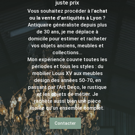
juste prix
Vous souhaitez procéder à l’
achat
ou la vente d’antiquités à Lyon
?
Antiquaire généraliste depuis plus
de 30 ans, je me déplace à
domicile pour estimer et racheter
vos objets anciens, meubles et
collections…
Mon expérience couvre toutes les
périodes et tous les styles : du
mobilier Louis XV aux meubles
design des années 50-70, en
passant par l’Art Deco, le rustique
et les objets de métier. Je
rachète aussi bien une pièce
isolée qu’un ensemble complet.
Contacter