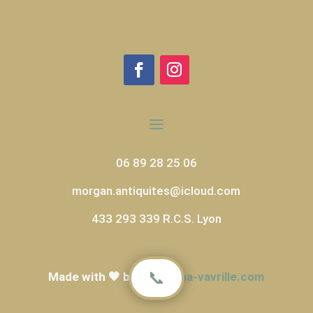
06 89 28 25 06
morgan.antiquites@icloud.com
433 293 339 R.C.S. Lyon
📞
Made with 🧡 by
samantha-vavrille.com