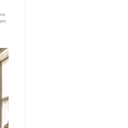
une
vant